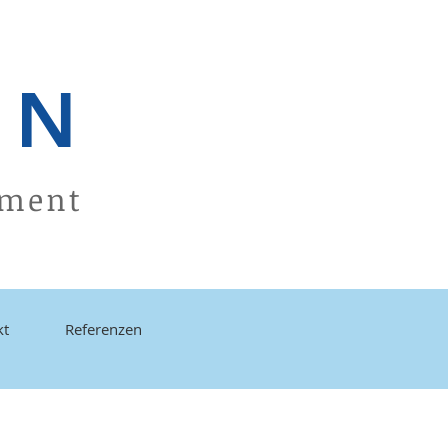
ON
ement
kt
Referenzen