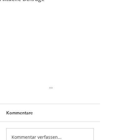
Kommentare
Kommentar verfassen...
INNER RESOURCES FOR
1. SOLINGER